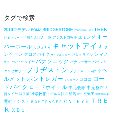
タグで検索
TREK
2016年モデル
BRIDGESTONE
BOMA
Panasonic
SIDI
オー
エモンダ
「町たんけん」隊
アシスト自転車
TREKドマーネ
キャットアイ
バーホール
キャ
カジュナｅ
ンペーン
シマノ
クロスバイク
サドル
サイクルシューズ下取り
パナソニック
タイヤ
パナレーサー
パーツ＆
スポーツバイク
ブリヂストン
ヘ
アクセサリー
ブリヂストン自転車
ボントレガー
ロー
ルメット
ロココ
ミシュラン
ドバイク
ロードホイール
中元会館
中元會館
入
荷タイヤ
味生第2小学校
旧モデル自転車
望馬
空気圧
空手
通学自転車
ＴＲＥ
電動アシスト
ＣＡＴＥＹＥ
ＢＯＮＴＲＡＧＥＲ
Ｋ
ＸＢ１