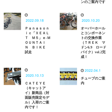
ンのご案内です
2022.09.18
2020.10.20
Ｐａｎａｓｏｎ
オーバーホール
ｉｃ「ＸＥＡＬ
とコンポーネン
Ｔ Ｍ５」ｅ-Ｍ
トの交換作業
ＯＵＮＴＡＩ
（ＴＲＥＫ マ
Ｎ ＢＩＫＥ
ドン6.9 ロード
試走
バイク）vol.2完
成！
2022.04.1
2020.10.13
チューブのご案
内
ＣＡＴＥＹＥ
（キャットア
イ）新商品（対
面販売限定モデ
ル）入荷のご案
内です！