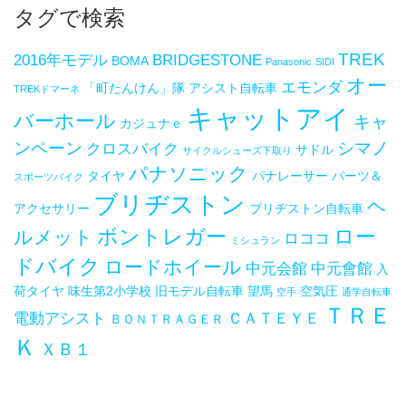
タグで検索
TREK
2016年モデル
BRIDGESTONE
BOMA
Panasonic
SIDI
オー
エモンダ
「町たんけん」隊
アシスト自転車
TREKドマーネ
キャットアイ
バーホール
キャ
カジュナｅ
ンペーン
シマノ
クロスバイク
サドル
サイクルシューズ下取り
パナソニック
タイヤ
パナレーサー
パーツ＆
スポーツバイク
ブリヂストン
ヘ
アクセサリー
ブリヂストン自転車
ボントレガー
ロー
ルメット
ロココ
ミシュラン
ドバイク
ロードホイール
中元会館
中元會館
入
荷タイヤ
味生第2小学校
旧モデル自転車
望馬
空気圧
空手
通学自転車
ＴＲＥ
電動アシスト
ＣＡＴＥＹＥ
ＢＯＮＴＲＡＧＥＲ
Ｋ
ＸＢ１