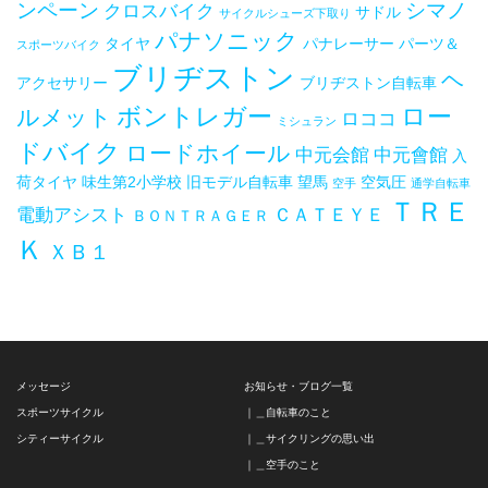
ンペーン
シマノ
クロスバイク
サドル
サイクルシューズ下取り
パナソニック
タイヤ
パナレーサー
パーツ＆
スポーツバイク
ブリヂストン
ヘ
アクセサリー
ブリヂストン自転車
ボントレガー
ロー
ルメット
ロココ
ミシュラン
ドバイク
ロードホイール
中元会館
中元會館
入
荷タイヤ
味生第2小学校
旧モデル自転車
望馬
空気圧
空手
通学自転車
ＴＲＥ
電動アシスト
ＣＡＴＥＹＥ
ＢＯＮＴＲＡＧＥＲ
Ｋ
ＸＢ１
メッセージ
お知らせ・ブログ一覧
スポーツサイクル
｜＿自転車のこと
シティーサイクル
｜＿サイクリングの思い出
｜＿空手のこと