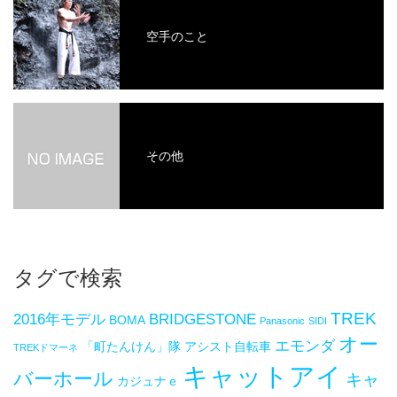
空手のこと
その他
タグで検索
TREK
2016年モデル
BRIDGESTONE
BOMA
Panasonic
SIDI
オー
エモンダ
「町たんけん」隊
アシスト自転車
TREKドマーネ
キャットアイ
バーホール
キャ
カジュナｅ