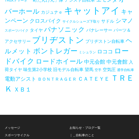
「町たんけん」隊
アシスト自転車
TREKドマーネ
キャットアイ
バーホール
キャ
カジュナｅ
ンペーン
シマノ
クロスバイク
サドル
サイクルシューズ下取り
パナソニック
タイヤ
パナレーサー
パーツ＆
スポーツバイク
ブリヂストン
ヘ
アクセサリー
ブリヂストン自転車
ボントレガー
ロー
ルメット
ロココ
ミシュラン
ドバイク
ロードホイール
中元会館
中元會館
入
荷タイヤ
味生第2小学校
旧モデル自転車
望馬
空気圧
空手
通学自転車
ＴＲＥ
電動アシスト
ＣＡＴＥＹＥ
ＢＯＮＴＲＡＧＥＲ
Ｋ
ＸＢ１
メッセージ
お知らせ・ブログ一覧
スポーツサイクル
｜＿自転車のこと