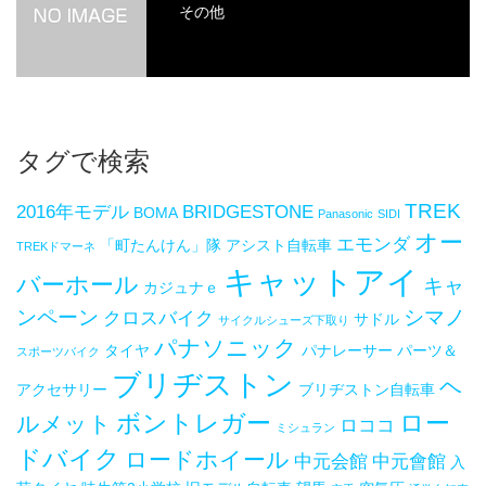
その他
タグで検索
TREK
2016年モデル
BRIDGESTONE
BOMA
Panasonic
SIDI
オー
エモンダ
「町たんけん」隊
アシスト自転車
TREKドマーネ
キャットアイ
バーホール
キャ
カジュナｅ
ンペーン
シマノ
クロスバイク
サドル
サイクルシューズ下取り
パナソニック
タイヤ
パナレーサー
パーツ＆
スポーツバイク
ブリヂストン
ヘ
アクセサリー
ブリヂストン自転車
ボントレガー
ロー
ルメット
ロココ
ミシュラン
ドバイク
ロードホイール
中元会館
中元會館
入