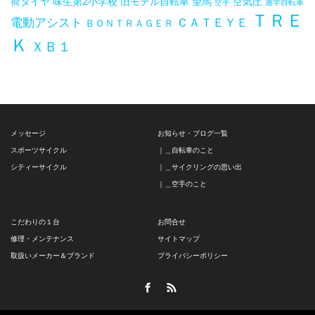
荷タイヤ
味生第2小学校
旧モデル自転車
望馬
空気圧
空手
通学自転車
ＴＲＥ
電動アシスト
ＣＡＴＥＹＥ
ＢＯＮＴＲＡＧＥＲ
Ｋ
ＸＢ１
メッセージ
お知らせ・ブログ一覧
スポーツサイクル
｜＿自転車のこと
シティーサイクル
｜＿サイクリングの思い出
｜＿空手のこと
こだわりの１台
お問合せ
修理・メンテナンス
サイトマップ
取扱いメーカー＆ブランド
プライバシーポリシー
Facebook
RSS