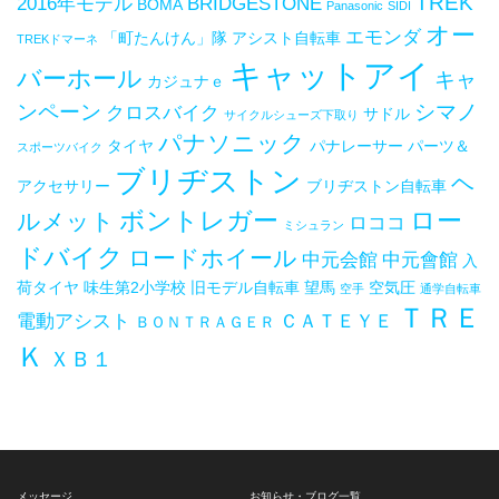
TREK
2016年モデル
BRIDGESTONE
BOMA
Panasonic
SIDI
オー
エモンダ
「町たんけん」隊
アシスト自転車
TREKドマーネ
キャットアイ
バーホール
キャ
カジュナｅ
ンペーン
シマノ
クロスバイク
サドル
サイクルシューズ下取り
パナソニック
タイヤ
パナレーサー
パーツ＆
スポーツバイク
ブリヂストン
ヘ
アクセサリー
ブリヂストン自転車
ボントレガー
ロー
ルメット
ロココ
ミシュラン
ドバイク
ロードホイール
中元会館
中元會館
入
荷タイヤ
味生第2小学校
旧モデル自転車
望馬
空気圧
空手
通学自転車
ＴＲＥ
電動アシスト
ＣＡＴＥＹＥ
ＢＯＮＴＲＡＧＥＲ
Ｋ
ＸＢ１
メッセージ
お知らせ・ブログ一覧