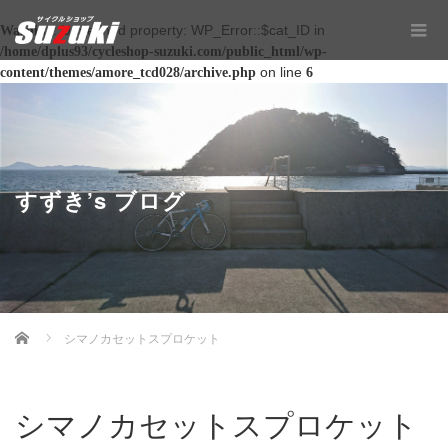
: Undefined property: WP_Error::$cat_ID in
Warning
/home/dplus93/cycleshop-suzuki.com/public_html/wp-
on line
content/themes/amore_tcd028/archive.php
6
すずき’s ブログ
Home
シマノカセットスプロケット
シマノカセットスプロケット