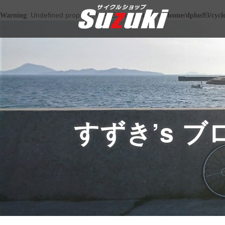
: Undefined property: WP_Error::$cat_ID in
Warning
/home/dplus93/cycl
すずき’s ブ