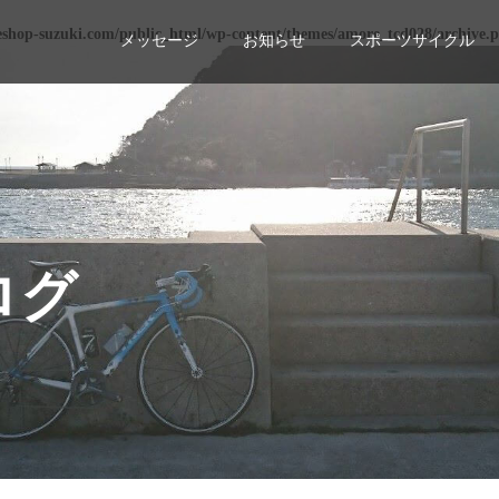
eshop-suzuki.com/public_html/wp-content/themes/amore_tcd028/archive.
メッセージ
お知らせ
スポーツサイクル
ログ