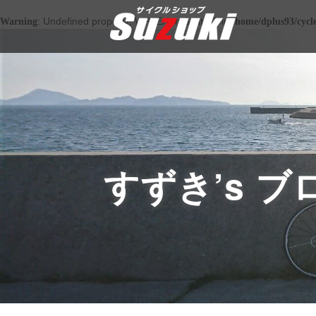
: Undefined property: WP_Error::$cat_ID in
Warning
/home/dplus93/cycl
すずき’s ブ