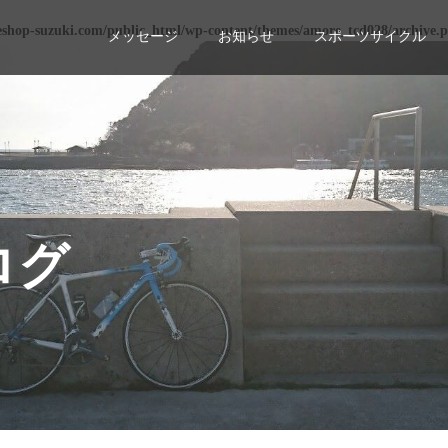
eshop-suzuki.com/public_html/wp-content/themes/amore_tcd028/archive.
メッセージ
お知らせ
スポーツサイクル
ログ