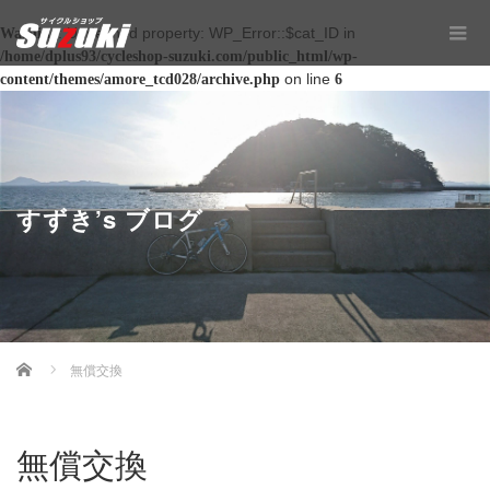
: Undefined property: WP_Error::$cat_ID in
Warning
/home/dplus93/cycleshop-suzuki.com/public_html/wp-
on line
content/themes/amore_tcd028/archive.php
6
すずき’s ブログ
Home
無償交換
無償交換