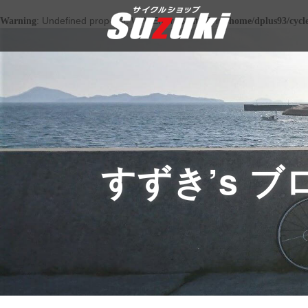
: Undefined property: WP_Error::$cat_ID in
Warning
/home/dplus93/cycl
すずき’s ブ