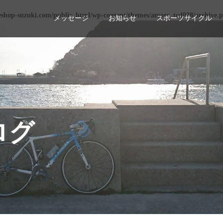
eshop-suzuki.com/public_html/wp-content/themes/amore_tcd028/archive.
メッセージ
お知らせ
スポーツサイクル
ログ