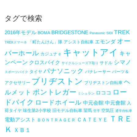
タグで検索
TREK
2016年モデル
BRIDGESTONE
BOMA
Panasonic
SIDI
オー
エモンダ
「町たんけん」隊
アシスト自転車
TREKドマーネ
キャットアイ
バーホール
キャ
カジュナｅ
ンペーン
シマノ
クロスバイク
サドル
サイクルシューズ下取り
パナソニック
タイヤ
パナレーサー
パーツ＆
スポーツバイク
ブリヂストン
ヘ
アクセサリー
ブリヂストン自転車
ボントレガー
ロー
ルメット
ロココ
ミシュラン
ドバイク
ロードホイール
中元会館
中元會館
入
荷タイヤ
味生第2小学校
旧モデル自転車
望馬
空気圧
空手
通学自転車
ＴＲＥ
電動アシスト
ＣＡＴＥＹＥ
ＢＯＮＴＲＡＧＥＲ
Ｋ
ＸＢ１